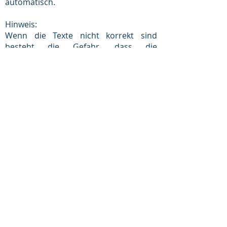
automatisch.
Hinweis:
Wenn die Texte nicht korrekt sind
besteht die Gefahr, dass die
Zollbehörden im Bestimmungsland die
Präferenzen nicht anerkennen und die
Ware mit Zoll belegt wird.
Zurück
Impressum
Datenschutz
AGB