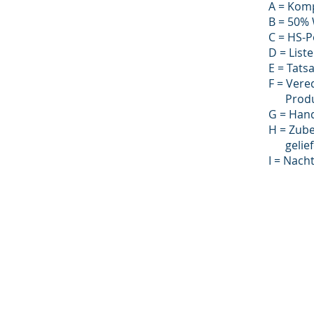
A = Komp
B = 50%
C = HS-P
D = List
E = Tat
F = Vere
Produk
G = Han
H = Zube
geliefe
I = Nacht
Impressum
Datenschutz
AGB
© 2022 TransSoft GmbH