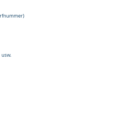
airfnummer)
 usw.
ssoft.ch
23 88 11