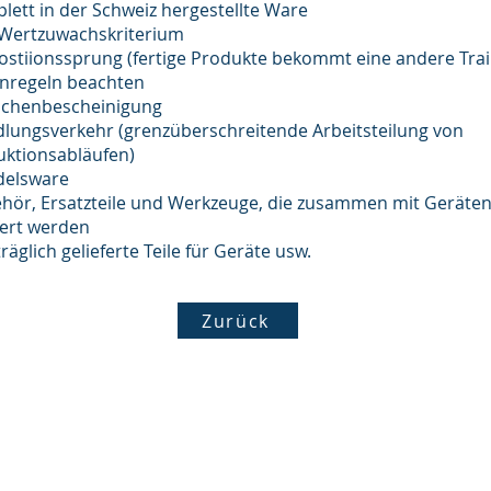
lett in der Schweiz hergestellte Ware
 Wertzuwachskriterium
ostiionssprung (fertige Produkte bekommt eine andere Tr
enregeln beachten
sachenbescheinigung
dlungsverkehr (grenzüberschreitende Arbeitsteilung von
tionsabläufen)
delsware
hör, Ersatzteile und Werkzeuge, die zusammen mit Geräten
rt werden
räglich gelieferte Teile für Geräte usw.
Zurück
TransSoft GmbH
info@tran
Römerstrasse 27
+41 61 9
4415 Lausen