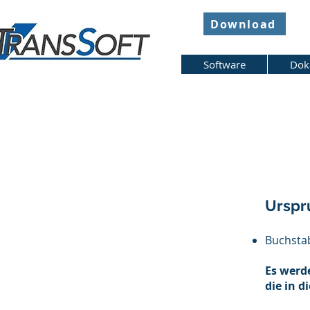
Download
Software
Dok
Urspr
Buchstab
Es werd
die in 