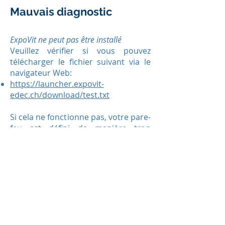
Mauvais diagnostic
ExpoVit ne peut pas être installé
Veuillez vérifier si vous pouvez
télécharger le fichier suivant via le
navigateur Web:
https://launcher.expovit-
edec.ch/download/test.txt
Si cela ne fonctionne pas, votre pare-
feu est défini de manière trop
restrictive. Si vous pouvez
télécharger le fichier avec le
navigateur, mais qu'ExpoVit ne peut
pas être installé, le problème vient
probablement des paramètres de
proxy pour Java. Regarde ça
Définissez manuellement les
paramètres de proxy Java
.